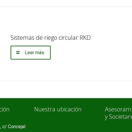
Sistemas de riego circular RKD
Leer más
ción
Nuestra ubicación
Asesorami
y Societar
, c/ Concejal