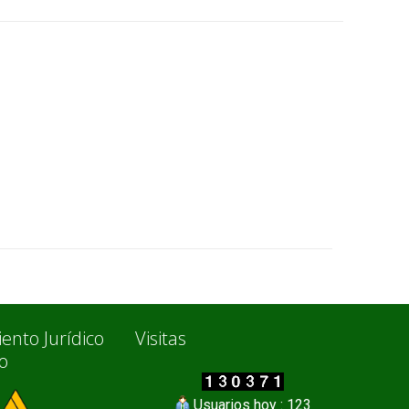
ento Jurídico
Visitas
io
Usuarios hoy : 123