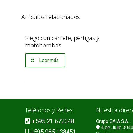
Artículos relacionados
Riego con carrete, pértigas y
motobombas
Leer más
Teléfonos y Redes
Nuestra direc
+595 21 672048
Grupo GAIA S.A.
4 de Julio 3040
+595 985 138451