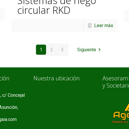
Sistemas de riego
circular RKD
s
Leer más
1
2
3
Siguiente
ción
Nuestra ubicación
Asesorami
y Societar
, c/ Concejal
Asunción,
aia.com