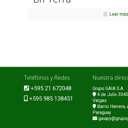
Leer má
Teléfonos y Redes
Nuestra direc
+595 21 672048
Grupo GAIA S.A.
4 de Julio 3040
+595 985 138451
Vargas
Barrio Herrera, 
Paraguay
gaiapy@grupog