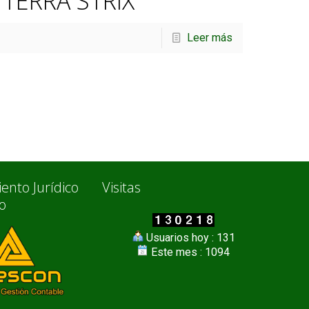
TERRA STRIX
Leer más
ento Jurídico
Visitas
io
Usuarios hoy : 131
Este mes : 1094